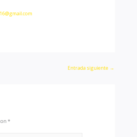
016@gmail.com
Entrada siguiente
→
 con
*