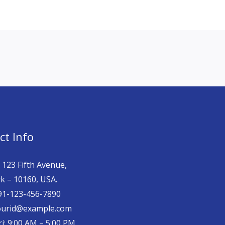
ct Info
 123 Fifth Avenue,
k – 10160, USA.
 91-123-456-7890
yourid@example.com
i: 9:00 AM – 5:00 PM