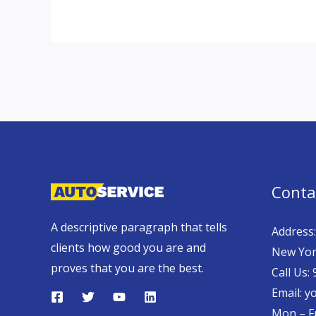
Conta
A descriptive paragraph that tells
Address:
clients how good you are and
New Yor
proves that you are the best.
Call Us:
Email: 
Mon – Fr