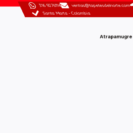
316 9276114
ventas@tapetesdelnorte.com
Santa Marta - Colombia
Atrapamugre